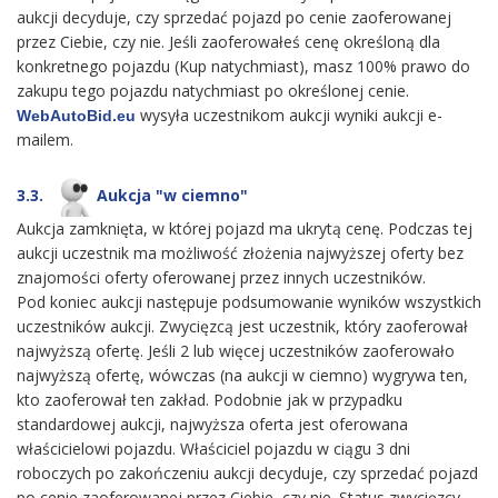
aukcji decyduje, czy sprzedać pojazd po cenie zaoferowanej
przez Ciebie, czy nie. Jeśli zaoferowałeś cenę określoną dla
konkretnego pojazdu (Kup natychmiast), masz 100% prawo do
zakupu tego pojazdu natychmiast po określonej cenie.
wysyła uczestnikom aukcji wyniki aukcji e-
WebAutoBid.eu
mailem.
3.3.
Aukcja "w ciemno"
Aukcja zamknięta, w której pojazd ma ukrytą cenę. Podczas tej
aukcji uczestnik ma możliwość złożenia najwyższej oferty bez
znajomości oferty oferowanej przez innych uczestników.
Pod koniec aukcji następuje podsumowanie wyników wszystkich
uczestników aukcji. Zwycięzcą jest uczestnik, który zaoferował
najwyższą ofertę. Jeśli 2 lub więcej uczestników zaoferowało
najwyższą ofertę, wówczas (na aukcji w ciemno) wygrywa ten,
kto zaoferował ten zakład. Podobnie jak w przypadku
standardowej aukcji, najwyższa oferta jest oferowana
właścicielowi pojazdu. Właściciel pojazdu w ciągu 3 dni
roboczych po zakończeniu aukcji decyduje, czy sprzedać pojazd
po cenie zaoferowanej przez Ciebie, czy nie. Status zwycięzcy