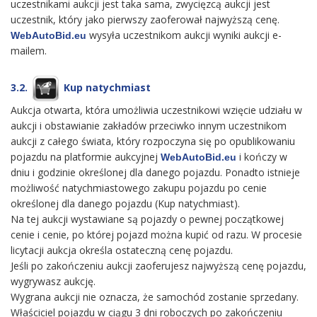
uczestnikami aukcji jest taka sama, zwycięzcą aukcji jest
uczestnik, który jako pierwszy zaoferował najwyższą cenę.
wysyła uczestnikom aukcji wyniki aukcji e-
WebAutoBid.eu
mailem.
3.2.
Kup natychmiast
Aukcja otwarta, która umożliwia uczestnikowi wzięcie udziału w
aukcji i obstawianie zakładów przeciwko innym uczestnikom
aukcji z całego świata, który rozpoczyna się po opublikowaniu
pojazdu na platformie aukcyjnej
i kończy w
WebAutoBid.eu
dniu i godzinie określonej dla danego pojazdu. Ponadto istnieje
możliwość natychmiastowego zakupu pojazdu po cenie
określonej dla danego pojazdu (Kup natychmiast).
Na tej aukcji wystawiane są pojazdy o pewnej początkowej
cenie i cenie, po której pojazd można kupić od razu. W procesie
licytacji aukcja określa ostateczną cenę pojazdu.
Jeśli po zakończeniu aukcji zaoferujesz najwyższą cenę pojazdu,
wygrywasz aukcję.
Wygrana aukcji nie oznacza, że samochód zostanie sprzedany.
Właściciel pojazdu w ciągu 3 dni roboczych po zakończeniu