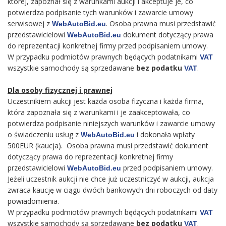
której, zapoznał się z warunkami aukcji i akceptuje je, co
potwierdza podpisanie tych warunków i zawarcie umowy
serwisowej z
. Osoba prawna musi przedstawić
WebAutoBid.eu
przedstawicielowi
dokument dotyczący prawa
WebAutoBid.eu
do reprezentacji konkretnej firmy przed podpisaniem umowy.
W przypadku podmiotów prawnych będących podatnikami
VAT
wszystkie samochody są sprzedawane
bez podatku
.
VAT
Dla osoby fizycznej i prawnej
Uczestnikiem aukcji jest każda osoba fizyczna i każda firma,
która zapoznała się z warunkami i je zaakceptowała, co
potwierdza podpisanie niniejszych warunków i zawarcie umowy
o świadczeniu usług z
i dokonała wpłaty
WebAutoBid.eu
500EUR (kaucja). Osoba prawna musi przedstawić dokument
dotyczący prawa do reprezentacji konkretnej firmy
przedstawicielowi
przed podpisaniem umowy.
WebAutoBid.eu
Jeżeli uczestnik aukcji nie chce już uczestniczyć w aukcji, aukcja
zwraca kaucję w ciągu dwóch bankowych dni roboczych od daty
powiadomienia.
W przypadku podmiotów prawnych będących podatnikami
VAT
wszystkie samochody są sprzedawane
bez podatku
.
VAT