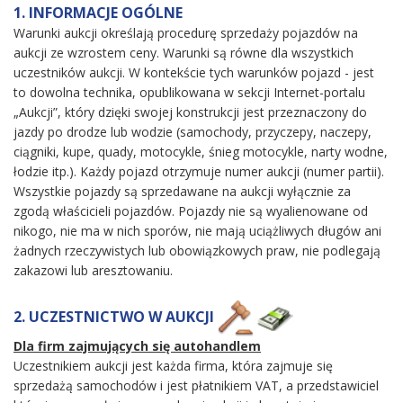
1. INFORMACJE OGÓLNE
Warunki aukcji określają procedurę sprzedaży pojazdów na
aukcji ze wzrostem ceny. Warunki są równe dla wszystkich
uczestników aukcji. W kontekście tych warunków pojazd - jest
to dowolna technika, opublikowana w sekcji Internet-portalu
„Aukcji”, który dzięki swojej konstrukcji jest przeznaczony do
jazdy po drodze lub wodzie (samochody, przyczepy, naczepy,
ciągniki, kupe, quady, motocykle, śnieg motocykle, narty wodne,
łodzie itp.). Każdy pojazd otrzymuje numer aukcji (numer partii).
Wszystkie pojazdy są sprzedawane na aukcji wyłącznie za
zgodą właścicieli pojazdów. Pojazdy nie są wyalienowane od
nikogo, nie ma w nich sporów, nie mają uciążliwych długów ani
żadnych rzeczywistych lub obowiązkowych praw, nie podlegają
zakazowi lub aresztowaniu.
2. UCZESTNICTWO W AUKCJI
Dla firm zajmujących się autohandlem
Uczestnikiem aukcji jest każda firma, która zajmuje się
sprzedażą samochodów i jest płatnikiem VAT, a przedstawiciel