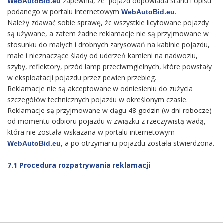
zapewnia, że pojazd odpowiada stanu i opisu
WebAutoBid.eu
podanego w portalu internetowym
.
WebAutoBid.eu
Należy zdawać sobie sprawę, że wszystkie licytowane pojazdy
są używane, a zatem żadne reklamacje nie są przyjmowane w
stosunku do małych i drobnych zarysowań na kabinie pojazdu,
małe i nieznaczące ślady od uderzeń kamieni na nadwoziu,
szyby, reflektory, przód lamp przeciwmgielnych, które powstały
w eksploatacji pojazdu przez pewien przebieg.
Reklamacje nie są akceptowane w odniesieniu do zużycia
szczegółów technicznych pojazdu w określonym czasie.
Reklamacje są przyjmowane w ciągu 48 godzin (w dni robocze)
od momentu odbioru pojazdu w związku z rzeczywistą wadą,
która nie została wskazana w portalu internetowym
, a po otrzymaniu pojazdu została stwierdzona.
WebAutoBid.eu
7.1 Procedura rozpatrywania reklamacji