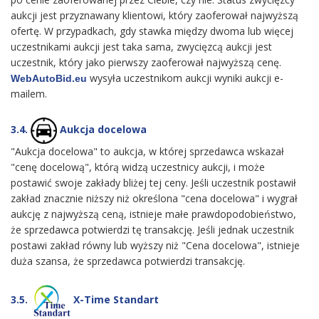
aukcji jest przyznawany klientowi, który zaoferował najwyższą
ofertę. W przypadkach, gdy stawka między dwoma lub więcej
uczestnikami aukcji jest taka sama, zwycięzcą aukcji jest
uczestnik, który jako pierwszy zaoferował najwyższą cenę.
wysyła uczestnikom aukcji wyniki aukcji e-
WebAutoBid.eu
mailem.
3.4.
Aukcja docelowa
"Aukcja docelowa" to aukcja, w której sprzedawca wskazał
"cenę docelową", którą widzą uczestnicy aukcji, i może
postawić swoje zakłady bliżej tej ceny. Jeśli uczestnik postawił
zakład znacznie niższy niż określona "cena docelowa" i wygrał
aukcję z najwyższą ceną, istnieje małe prawdopodobieństwo,
że sprzedawca potwierdzi tę transakcję. Jeśli jednak uczestnik
postawi zakład równy lub wyższy niż "Cena docelowa", istnieje
duża szansa, że sprzedawca potwierdzi transakcję.
3.5.
X-Time Standart