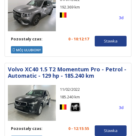
192.369 km
3d
Pozostały czas:
0 - 10:12:16
Stawka
MÓJ ULUBIONY
Volvo XC40 1.5 T2 Momentum Pro - Petrol -
Automatic - 129 hp - 185.240 km
11/02/2022
185.240 km
3d
Pozostały czas:
0 - 12:15:54
Stawka