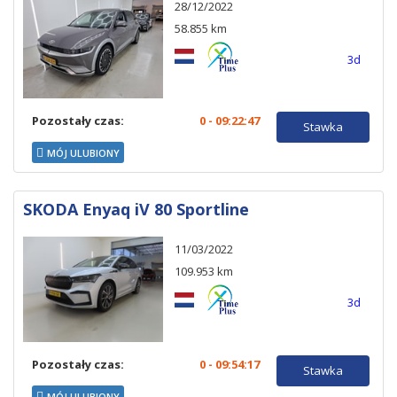
28/12/2022
58.855 km
3d
Pozostały czas:
0 - 09:22:46
Stawka
MÓJ ULUBIONY
SKODA Enyaq iV 80 Sportline
11/03/2022
109.953 km
3d
Pozostały czas:
0 - 09:54:16
Stawka
MÓJ ULUBIONY