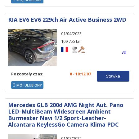
KIA EV6 EV6 229ch Air Active Business 2WD
01/04/2023
109.755 km
3d
Pozostały czas:
0 - 10:12:06
Stawka
MÓJ ULUBIONY
Mercedes GLB 200d AMG Night Aut. Pano
LED-MultiBeam Widescreen Ambient
Burmester Navi 1/2 Sport-Leather-
Alcantara KeylessGo Camera Klima PDC
01/07/2022