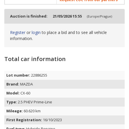
Auction is finished:
21/05/2026 15:55
(Europe/Prague)
Register
or
login
to place a bid and to see all vehicle
information.
Total car information
Lot number:
22886255
Brand:
MAZDA
Model:
CX-60
Type:
2.5 PHEV Prime-Line
Mileage:
60.620 km
First Registration:
16/10/2023
Fuel type:
Hybride Benzine