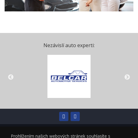
Nezávislí auto experti:
Prohlížením našich webových stránek souhlasíte s
Auto aukce
Auta z Číny
X-time aukce
Pravidla aukce