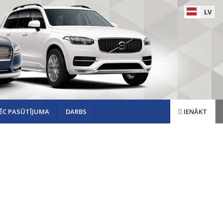
LV
ĒC PASŪTĪJUMA
DARBS
IENĀKT