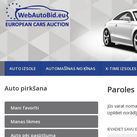
AUTO IZSOLE
AUTOMAŠĪNAS NO ĶĪNAS
X-TIME IZSOLES
Paroles
Auto pirkšana
Jūs varat nomai
Mani favorīti
izpildiet norād
Manas likmes
IEVADIET SAVU 
Auto pēc pasūtījuma