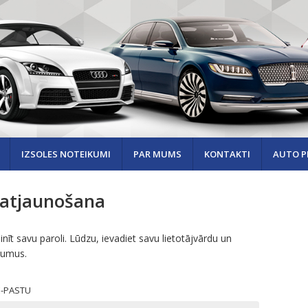
IZSOLES NOTEIKUMI
PAR MUMS
KONTAKTI
AUTO P
 atjaunošana
nīt savu paroli. Lūdzu, ievadiet savu lietotājvārdu un
ījumus.
E-PASTU